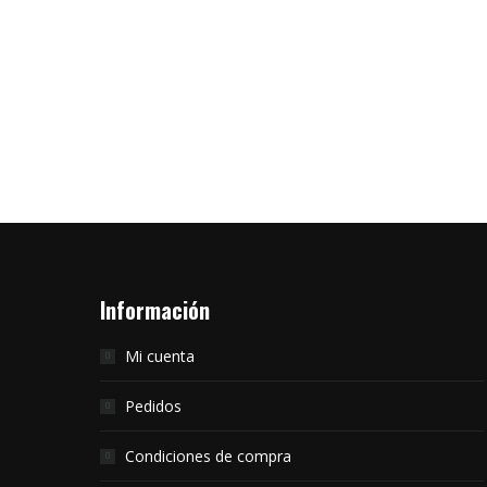
dudarlo, un deleite para los paladares más
exquisitos gracias a su combinación de
alimentos del mar y productos…
Read more
Información
Mi cuenta
Pedidos
Condiciones de compra