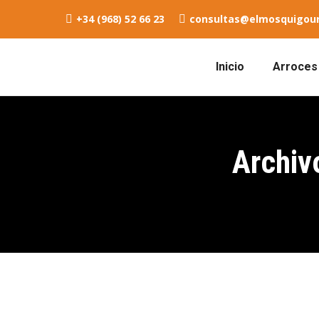
+34 (968) 52 66 23
consultas@elmosquigou
Inicio
Arroces 
Archiv
Recetas
Jul