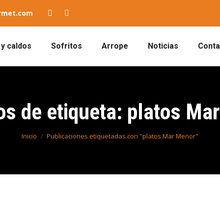
rmet.com
Facebook
YouTube
page
page
y caldos
Sofritos
Arrope
Noticias
Conta
opens
opens
in
in
new
new
window
window
os de etiqueta:
platos Ma
Estás aquí:
Inicio
Publicaciones etiquetadas con "platos Mar Menor"