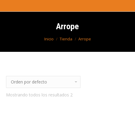
Arrope
Estás aquí:
Inicio
Tienda
Arrope
Mostrando todos los resultados 2