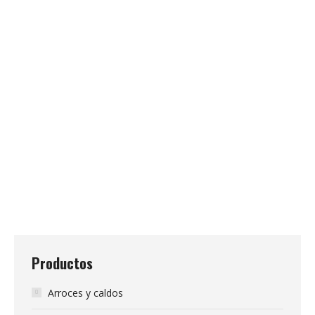
Arrope 660 gramos
6,80
€
Postre tradicional a base trozos de calabaza cocidos
lentamente en una mezcla de mosto de uva, azúcar y
concentrado de higos.
Productos
Arroces y caldos