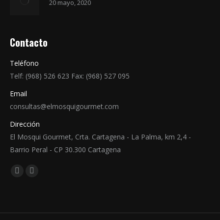
20 mayo, 2020
Contacto
Teléfono
Telf: (968) 526 623 Fax: (968) 527 095
Email
consultas@elmosquigourmet.com
Dirección
El Mosqui Gourmet, Crta. Cartagena - La Palma, km 2,4 -
Barrio Peral - CP 30.300 Cartagena
Encuéntranos en:
Facebook
YouTube
page
page
opens
opens
in
in